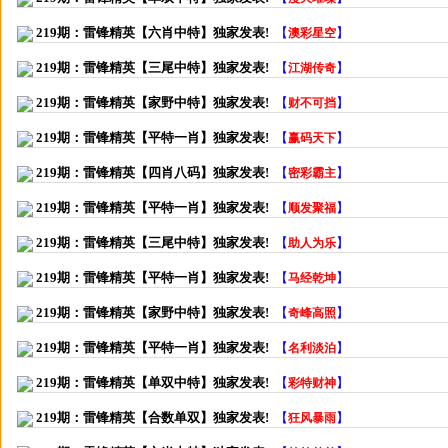
219期：雷锋精英【六肖中特】独家发表!
【
】
澳彩星空
219期：雷锋精英【三尾中特】独家发表!
【
】
江湖传奇
219期：雷锋精英【家野中特】独家发表!
【
】
财不可挡
219期：雷锋精英【平特一肖】独家发表!
【
】
赢码天下
219期：雷锋精英【四肖八码】独家发表!
【
】
密彩霸主
219期：雷锋精英【平特一肖】独家发表!
【
】
顺发聚福
219期：雷锋精英【三尾中特】独家发表!
【
】
助人为乐
219期：雷锋精英【平特一肖】独家发表!
【
】
马经乾坤
219期：雷锋精英【家野中特】独家发表!
【
】
奇峰高照
219期：雷锋精英【平特一肖】独家发表!
【
】
名利淡泊
219期：雷锋精英【单双中特】独家发表!
【
】
彩特财神
219期：雷锋精英【合数单双】独家发表!
【
】
狂风暴雨