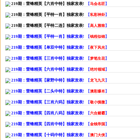
219期：雷锋精英【六肖中特】独家发表!
【
】
马会名匠
219期：雷锋精英【平特一肖】独家发表!
【
】
私彩神卦
219期：雷锋精英【平特二连】独家发表!
【
】
高人雅致
219期：雷锋精英【平特一肖】独家发表!
【
】
钱程似锦
219期：雷锋精英【单双中特】独家发表!
【
】
夜下风光
219期：雷锋精英【三肖中特】独家发表!
【
】
梦笔生花
219期：雷锋精英【六肖中特】独家发表!
【
】
绝对领域
219期：雷锋精英【家野中特】独家发表!
【
】
龙飞九天
219期：雷锋精英【二头中特】独家发表!
【
】
澳彩爆肖
219期：雷锋精英【三肖六码】独家发表!
【
】
敬小慎微
219期：雷锋精英【四肖八码】独家发表!
【
】
六合赌霸
219期：雷锋精英【四肖中特】独家发表!
【
】
金钱帝国
219期：雷锋精英【十码中特】独家发表!
【
】
澳门大侠