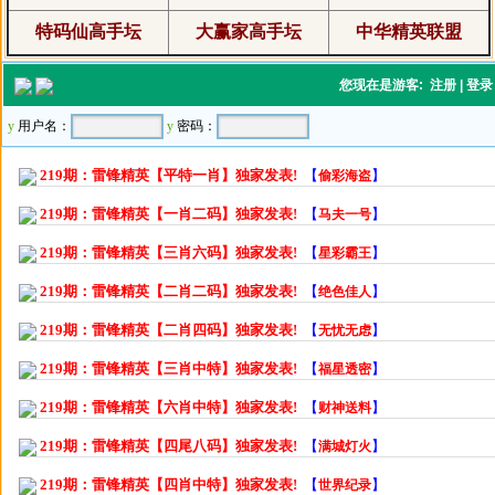
特码仙高手坛
大赢家高手坛
中华精英联盟
您现在是游客:
注册
|
登录
y
用户名：
y
密码：
219期：雷锋精英【平特一肖】独家发表!
【
】
偷彩海盗
219期：雷锋精英【一肖二码】独家发表!
【
】
马夫一号
219期：雷锋精英【三肖六码】独家发表!
【
】
星彩霸王
219期：雷锋精英【二肖二码】独家发表!
【
】
绝色佳人
219期：雷锋精英【二肖四码】独家发表!
【
】
无忧无虑
219期：雷锋精英【三肖中特】独家发表!
【
】
福星透密
219期：雷锋精英【六肖中特】独家发表!
【
】
财神送料
219期：雷锋精英【四尾八码】独家发表!
【
】
满城灯火
219期：雷锋精英【四肖中特】独家发表!
【
】
世界纪录