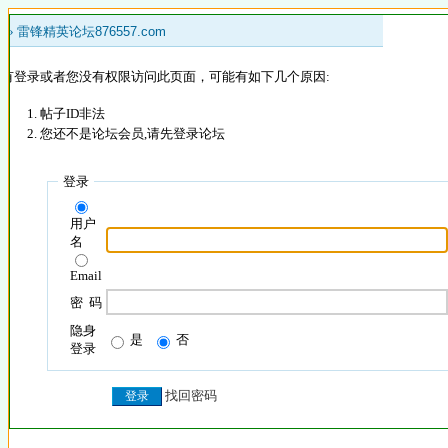
 »
雷锋精英论坛876557.com
没有登录或者您没有权限访问此页面，可能有如下几个原因:
帖子ID非法
您还不是论坛会员,请先登录论坛
登录
用户
名
Email
密 码
隐身
是
否
登录
找回密码