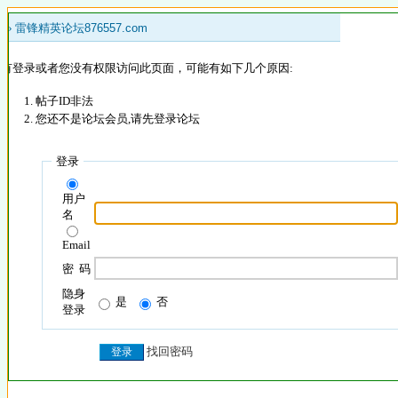
 »
雷锋精英论坛876557.com
没有登录或者您没有权限访问此页面，可能有如下几个原因:
帖子ID非法
您还不是论坛会员,请先登录论坛
登录
用户
名
Email
密 码
隐身
是
否
登录
找回密码