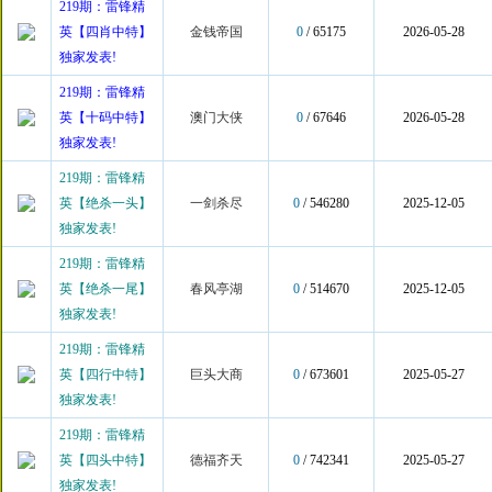
219期：雷锋精
英【四肖中特】
金钱帝国
0
/ 65175
2026-05-28
独家发表!
219期：雷锋精
英【十码中特】
澳门大侠
0
/ 67646
2026-05-28
独家发表!
219期：雷锋精
英【绝杀一头】
一剑杀尽
0
/ 546280
2025-12-05
独家发表!
219期：雷锋精
英【绝杀一尾】
春风亭湖
0
/ 514670
2025-12-05
独家发表!
219期：雷锋精
英【四行中特】
巨头大商
0
/ 673601
2025-05-27
独家发表!
219期：雷锋精
英【四头中特】
德福齐天
0
/ 742341
2025-05-27
独家发表!