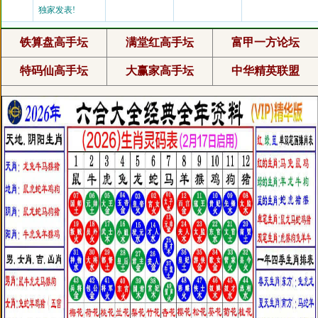
独家发表!
铁算盘高手坛
满堂红高手坛
富甲一方论坛
特码仙高手坛
大赢家高手坛
中华精英联盟