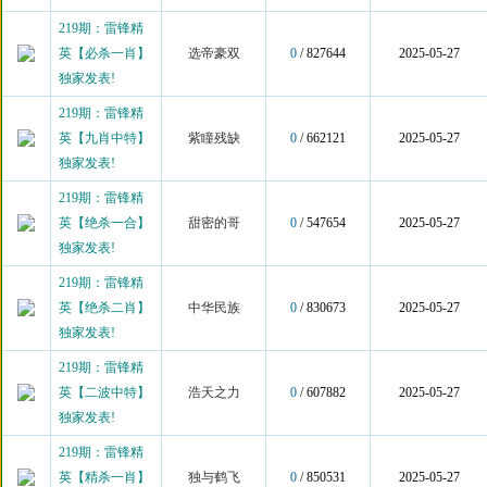
219期：雷锋精
英【必杀一肖】
选帝豪双
0
/ 827644
2025-05-27
独家发表!
219期：雷锋精
英【九肖中特】
紫瞳残缺
0
/ 662121
2025-05-27
独家发表!
219期：雷锋精
英【绝杀一合】
甜密的哥
0
/ 547654
2025-05-27
独家发表!
219期：雷锋精
英【绝杀二肖】
中华民族
0
/ 830673
2025-05-27
独家发表!
219期：雷锋精
英【二波中特】
浩天之力
0
/ 607882
2025-05-27
独家发表!
219期：雷锋精
英【精杀一肖】
独与鹤飞
0
/ 850531
2025-05-27