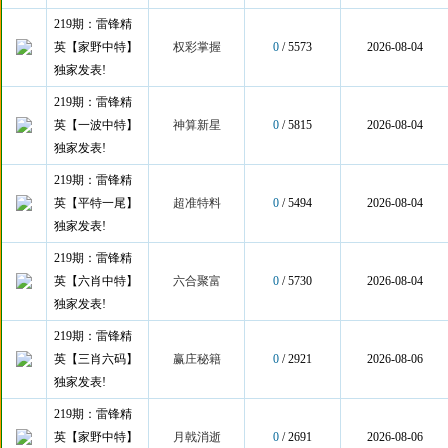
219期：雷锋精
英【家野中特】
权彩掌握
0
/ 5573
2026-08-04
独家发表!
219期：雷锋精
英【一波中特】
神算新星
0
/ 5815
2026-08-04
独家发表!
219期：雷锋精
英【平特一尾】
超准特料
0
/ 5494
2026-08-04
独家发表!
219期：雷锋精
英【六肖中特】
六合聚富
0
/ 5730
2026-08-04
独家发表!
219期：雷锋精
英【三肖六码】
赢庄秘籍
0
/ 2921
2026-08-06
独家发表!
219期：雷锋精
英【家野中特】
月戟消逝
0
/ 2691
2026-08-06