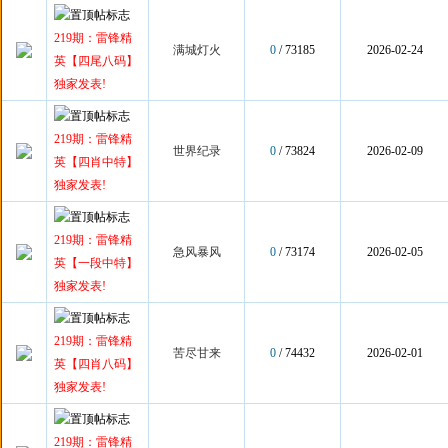
219期：雷锋精
满城灯火
0
/ 73185
2026-02-24
英【四尾八码】
独家发表!
219期：雷锋精
世界纪录
0
/ 73824
2026-02-09
英【四肖中特】
独家发表!
219期：雷锋精
急风暴风
0
/ 73174
2026-02-05
英【一段中特】
独家发表!
219期：雷锋精
苦尽甘来
0
/ 74432
2026-02-01
英【四肖八码】
独家发表!
219期：雷锋精